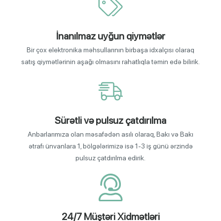
İnanılmaz uyğun qiymətlər
Bir çox elektronika məhsullarının birbaşa idxalçısı olaraq
satış qiymətlərinin aşağı olmasını rahatlıqla təmin edə bilirik.
Sürətli və pulsuz çatdırılma
Anbarlarımıza olan məsafədən asılı olaraq, Bakı və Bakı
ətrafı ünvanlara 1, bölgələrimizə isə 1-3 iş günü ərzində
pulsuz çatdırılma edirik.
24/7 Müştəri Xidmətləri