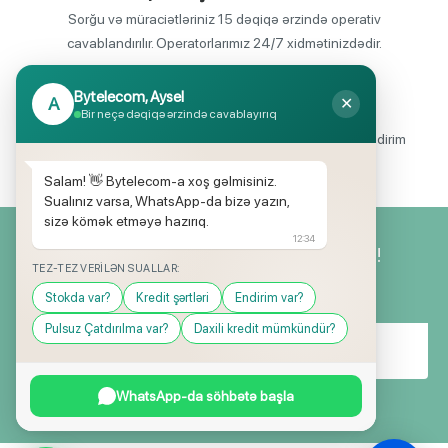
Sorğu və müraciətləriniz 15 dəqiqə ərzində operativ
cavablandırılır. Operatorlarımız 24/7 xidmətinizdədir.
Bytelecom, Aysel
A
✕
Endirimli məhsul seçimi
Bir neçə dəqiqə ərzində cavablayırıq
Mağazalarımızda mütəmadi olaraq, yüksək məbləğli endirim
və hədiyyə kampaniyaları keçirilir.
Salam! 👋 Bytelecom-a xoş gəlmisiniz.
Sualınız varsa, WhatsApp-da bizə yazın,
sizə kömək etməyə hazırıq.
12:34
Yeniliklərimizdən ilk siz xəbərdar olun!
TEZ-TEZ VERILƏN SUALLAR:
Stokda var?
Kredit şərtləri
Endirim var?
Pulsuz Çatdırılma var?
Daxili kredit mümkündür?
WhatsApp-da söhbətə başla