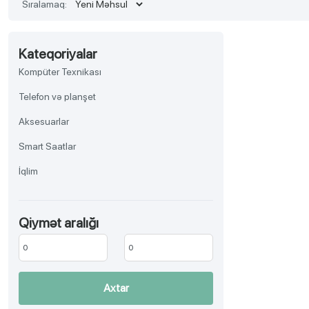
Sıralamaq:
Kateqoriyalar
Kompüter Texnikası
Telefon və planşet
Aksesuarlar
Smart Saatlar
İqlim
TV, Audio-video, Əyləncə
Qiymət aralığı
Aksesuar
Məişət texnikası
Gözəllik və sağlamlıq
Axtar
Ev əşyaları