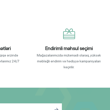
ətləri
Endirimli məhsul seçimi
qiqə ərzində
Mağazalarımızda mütəmadi olaraq, yüksək
orlarımız 24/7
məbləğli endirim və hədiyyə kampaniyaları
keçirilir.