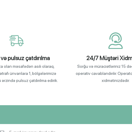
 və pulsuz çatdırılma
24/7 Müştəri Xidm
za olan məsafədən asılı olaraq,
Sorğu və müraciətləriniz 15 də
ətrafı ünvanlara 1, bölgələrimizə
operativ cavablandırılır. Operat
ü ərzində pulsuz çatdırılma edirik.
xidmətinizdədir.