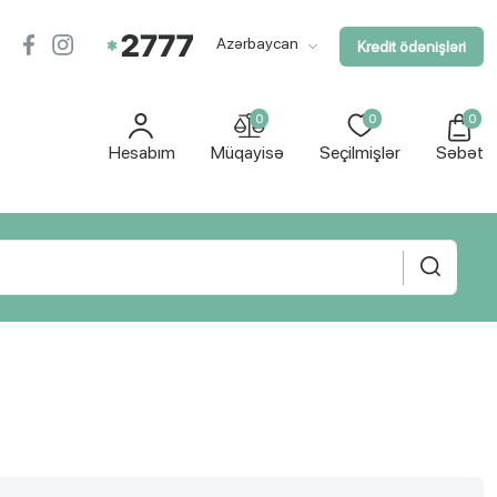
Azərbaycan
Kredit ödənişləri
0
0
0
Hesabım
Müqayisə
Seçilmişlər
Səbət