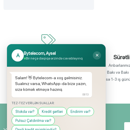
Bytelecom, Aysel
A
✕
İnanılmaz uyğun qiymətlər
Sürətli
Bir neçə dəqiqə ərzində cavablayırıq
Bir çox elektronika məhsullarının birbaşa
Anbarlarımı
idxalçısı olaraq satış qiymətlərinin aşağı
Bakı və Bakı 
Salam! 👋 Bytelecom-a xoş gəlmisiniz.
olmasını rahatlıqla təmin edə bilirik.
isə 1-3 iş gün
Sualınız varsa, WhatsApp-da bizə yazın,
sizə kömək etməyə hazırıq.
08:13
TEZ-TEZ VERILƏN SUALLAR:
Stokda var?
Kredit şərtləri
Endirim var?
Pulsuz Çatdırılma var?
Daxili kredit mümkündür?