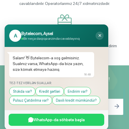
cavablandırılır. Operatorlarımız 24/7 xidmətinizdədir.
Bytelecom, Aysel
A
✕
Endirimli məhsul seçimi
Bir neçə dəqiqə ərzində cavablayırıq
Mağazalarımızda mütəmadi olaraq, yüksək məbləğli endirim
və hədiyyə kampaniyaları keçirilir.
Salam! 👋 Bytelecom-a xoş gəlmisiniz.
Sualınız varsa, WhatsApp-da bizə yazın,
sizə kömək etməyə hazırıq.
16:48
Yeniliklərimizdən ilk siz xəbərdar olun!
TEZ-TEZ VERILƏN SUALLAR:
Stokda var?
Kredit şərtləri
Endirim var?
Pulsuz Çatdırılma var?
Daxili kredit mümkündür?
WhatsApp-da söhbətə başla