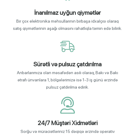
İnanılmaz uyğun qiymətlər
Bir çox elektronika məhsullarının birbaşa idxalçısı olaraq
satış qiymətlərinin aşağı olmasını rahatlıqla təmin edə bilirik.
Sürətli və pulsuz çatdırılma
Anbarlarımıza olan məsafədən asılı olaraq, Bakı və Bakı
ətrafı ünvanlara 1, bölgələrimizə isə 1-3 iş günü ərzində
pulsuz çatdırılma edirik.
24/7 Müştəri Xidmətləri
Sorğu və müraciətləriniz 15 dəqiqə ərzində operativ