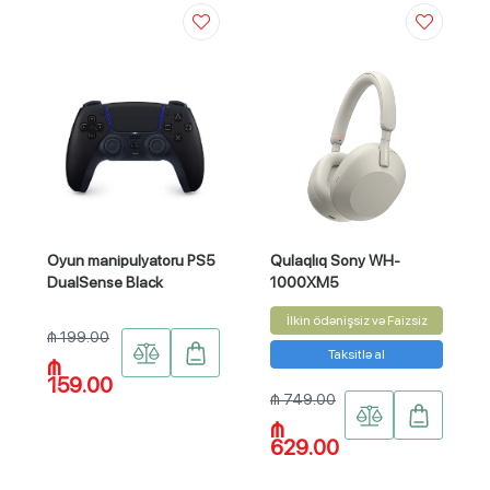
Oyun manipulyatoru PS5
Qulaqlıq Sony WH-
DualSense Black
1000XM5
İlkin ödənişsiz və Faizsiz
₼ 199.00
Taksitlə al
₼
159.00
₼ 749.00
₼
629.00