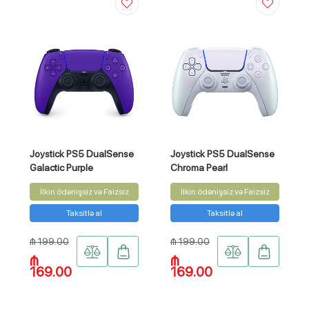
Joystick PS5 DualSense
Joystick PS5 DualSense
Galactic Purple
Chroma Pearl
İlkin ödənişsiz və Faizsiz
İlkin ödənişsiz və Faizsiz
Taksitlə al
Taksitlə al
₼ 199.00
₼ 199.00
₼
₼
169.00
169.00