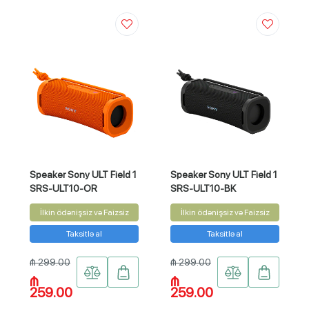
Speaker Sony ULT Field 1
Speaker Sony ULT Field 1
SRS-ULT10-OR
SRS-ULT10-BK
İlkin ödənişsiz və Faizsiz
İlkin ödənişsiz və Faizsiz
Taksitlə al
Taksitlə al
₼ 299.00
₼ 299.00
₼
₼
259.00
259.00