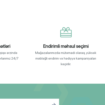
ətləri
Endirimli məhsul seçimi
qiqə ərzində
Mağazalarımızda mütəmadi olaraq, yüksək
orlarımız 24/7
məbləğli endirim və hədiyyə kampaniyaları
keçirilir.