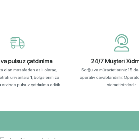
 və pulsuz çatdırılma
24/7 Müştəri Xidm
za olan məsafədən asılı olaraq,
Sorğu və müraciətləriniz 15 də
ətrafı ünvanlara 1, bölgələrimizə
operativ cavablandırılır. Operat
ü ərzində pulsuz çatdırılma edirik.
xidmətinizdədir.