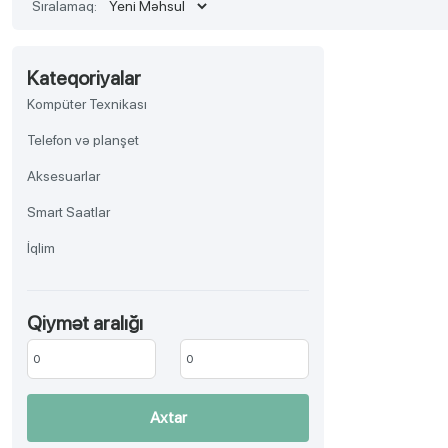
Sıralamaq:
Kateqoriyalar
Kompüter Texnikası
Telefon və planşet
Aksesuarlar
Smart Saatlar
İqlim
TV, Audio-video, Əyləncə
Qiymət aralığı
Aksesuar
Məişət texnikası
Gözəllik və sağlamlıq
Axtar
Ev əşyaları