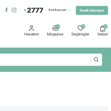
Azərbaycan
Kredit ödənişləri
0
0
0
Hesabım
Müqayisə
Seçilmişlər
Səbət