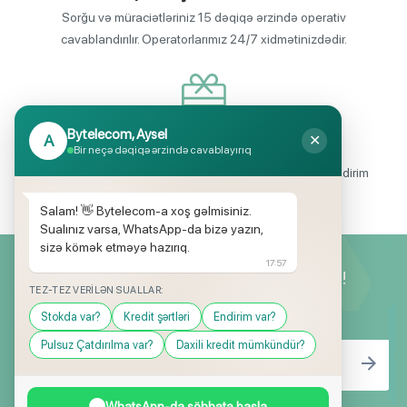
Sorğu və müraciətləriniz 15 dəqiqə ərzində operativ
cavablandırılır. Operatorlarımız 24/7 xidmətinizdədir.
Bytelecom, Aysel
A
✕
Endirimli məhsul seçimi
Bir neçə dəqiqə ərzində cavablayırıq
Mağazalarımızda mütəmadi olaraq, yüksək məbləğli endirim
və hədiyyə kampaniyaları keçirilir.
Salam! 👋 Bytelecom-a xoş gəlmisiniz.
Sualınız varsa, WhatsApp-da bizə yazın,
sizə kömək etməyə hazırıq.
17:57
Yeniliklərimizdən ilk siz xəbərdar olun!
TEZ-TEZ VERILƏN SUALLAR:
Stokda var?
Kredit şərtləri
Endirim var?
Pulsuz Çatdırılma var?
Daxili kredit mümkündür?
WhatsApp-da söhbətə başla