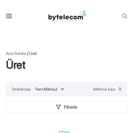
/
Ana Səhifə
Üret
Üret
Sıralamaq:
Məhsul sayı:
0
Filterle