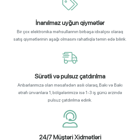
İnanılmaz uyğun qiymətlər
Bir çox elektronika məhsullarının birbaşa idxalçısı olaraq
satış qiymətlərinin aşağı olmasını rahatlıqla təmin edə bilirik.
Sürətli və pulsuz çatdırılma
Anbarlarımıza olan məsafədən asılı olaraq, Bakı və Bakı
ətrafı ünvanlara 1, bölgələrimizə isə 1-3 iş günü ərzində
pulsuz çatdırılma edirik.
24/7 Müştəri Xidmətləri