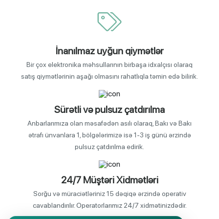
İnanılmaz uyğun qiymətlər
Bir çox elektronika məhsullarının birbaşa idxalçısı olaraq
satış qiymətlərinin aşağı olmasını rahatlıqla təmin edə bilirik.
Sürətli və pulsuz çatdırılma
Anbarlarımıza olan məsafədən asılı olaraq, Bakı və Bakı
ətrafı ünvanlara 1, bölgələrimizə isə 1-3 iş günü ərzində
pulsuz çatdırılma edirik.
24/7 Müştəri Xidmətləri
Sorğu və müraciətləriniz 15 dəqiqə ərzində operativ
cavablandırılır. Operatorlarımız 24/7 xidmətinizdədir.