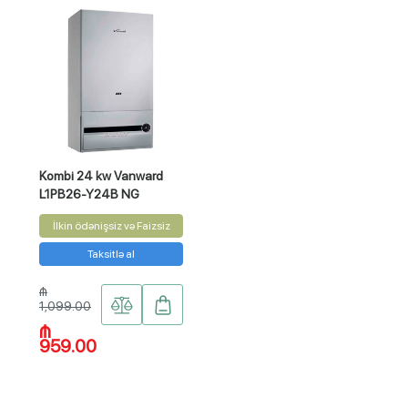
Kombi 24 kw Vanward
L1PB26-Y24B NG
İlkin ödənişsiz və Faizsiz
Taksitlə al
₼
1,099.00
₼
959.00