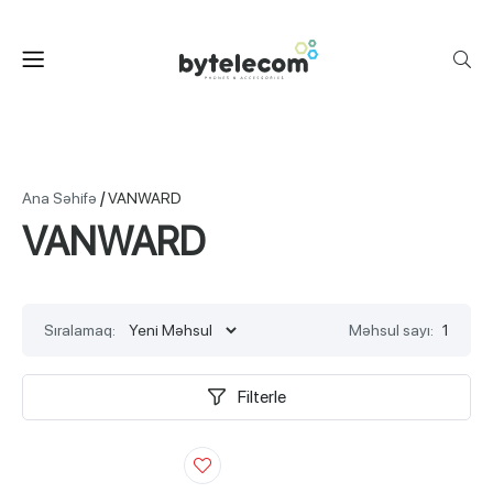
/
Ana Səhifə
VANWARD
VANWARD
Sıralamaq:
Məhsul sayı:
1
Filterle