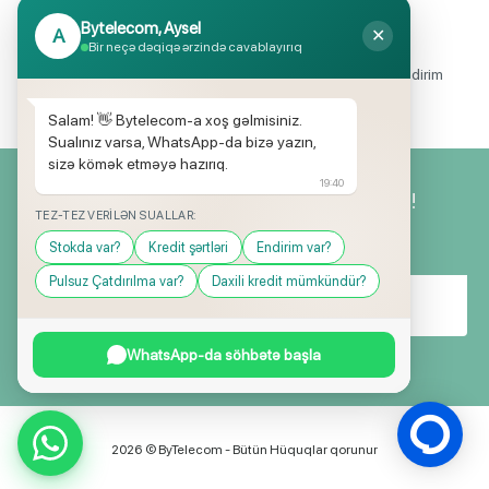
Bytelecom, Aysel
A
✕
Endirimli məhsul seçimi
Bir neçə dəqiqə ərzində cavablayırıq
Mağazalarımızda mütəmadi olaraq, yüksək məbləğli endirim
və hədiyyə kampaniyaları keçirilir.
Salam! 👋 Bytelecom-a xoş gəlmisiniz.
Sualınız varsa, WhatsApp-da bizə yazın,
sizə kömək etməyə hazırıq.
19:40
Yeniliklərimizdən ilk siz xəbərdar olun!
TEZ-TEZ VERILƏN SUALLAR:
Stokda var?
Kredit şərtləri
Endirim var?
Pulsuz Çatdırılma var?
Daxili kredit mümkündür?
WhatsApp-da söhbətə başla
2026 © ByTelecom - Bütün Hüquqlar qorunur