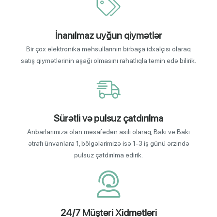
İnanılmaz uyğun qiymətlər
Bir çox elektronika məhsullarının birbaşa idxalçısı olaraq
satış qiymətlərinin aşağı olmasını rahatlıqla təmin edə bilirik.
Sürətli və pulsuz çatdırılma
Anbarlarımıza olan məsafədən asılı olaraq, Bakı və Bakı
ətrafı ünvanlara 1, bölgələrimizə isə 1-3 iş günü ərzində
pulsuz çatdırılma edirik.
24/7 Müştəri Xidmətləri