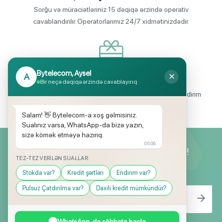
Sorğu və müraciətləriniz 15 dəqiqə ərzində operativ
cavablandırılır. Operatorlarımız 24/7 xidmətinizdədir.
Bytelecom, Aysel
A
✕
Endirimli məhsul seçimi
Bir neçə dəqiqə ərzində cavablayırıq
Mağazalarımızda mütəmadi olaraq, yüksək məbləğli endirim
və hədiyyə kampaniyaları keçirilir.
Salam! 👋 Bytelecom-a xoş gəlmisiniz.
Sualınız varsa, WhatsApp-da bizə yazın,
sizə kömək etməyə hazırıq.
05:06
Yeniliklərimizdən ilk siz xəbərdar olun!
TEZ-TEZ VERILƏN SUALLAR:
Stokda var?
Kredit şərtləri
Endirim var?
Pulsuz Çatdırılma var?
Daxili kredit mümkündür?
WhatsApp-da söhbətə başla