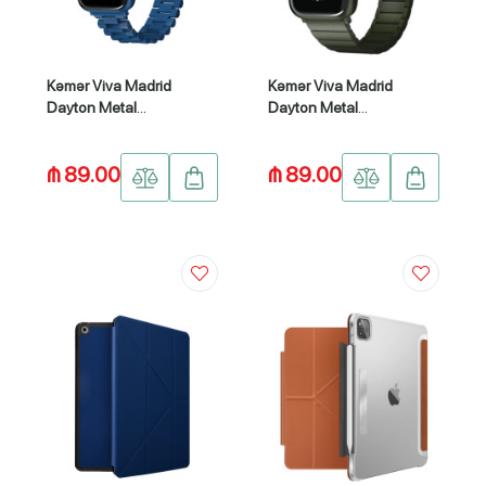
Kəmər Viva Madrid
Kəmər Viva Madrid
Dayton Metal
Dayton Metal
42,44/45MM VIVA-
42,44/45MM VIVA-
DAYTON-BLU44.
DAYTON-GRN44
₼ 89.00
₼ 89.00