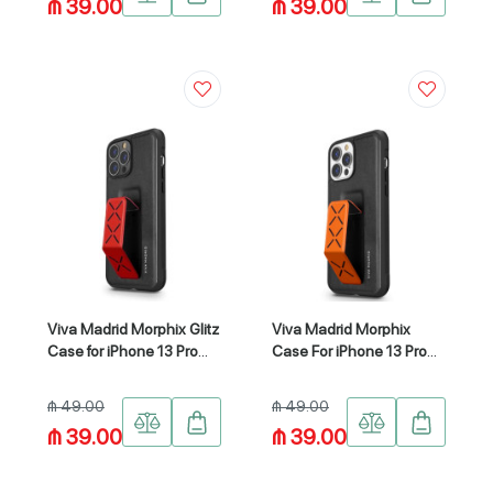
₼ 39.00
₼ 39.00
Viva Madrid Morphix Glitz
Viva Madrid Morphix
Case for iPhone 13 Pro
Case For iPhone 13 Pro
MAX VIVA-IP13PM-
(6.1") VIVA-IP13P-
MPHRED
MPHORG
₼ 49.00
₼ 49.00
₼ 39.00
₼ 39.00