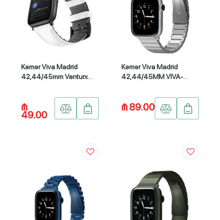
Kəmər Viva Madrid
Kəmər Viva Madrid
42,44/45mm Venturx
42,44/45MM VIVA-
silicone Sport Sport VIVA-
LAVIER-SIL44
VTXSPT-WHT45
₼
₼ 89.00
49.00