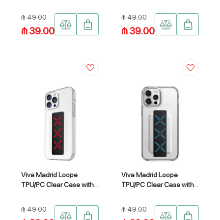
(6.1") VIVA-IP13P-
(6.1") VIVA-IP13P-
MPHRED
MPHBLU
₼ 49.00
₼ 49.00
₼ 39.00
₼ 39.00
Viva Madrid Loope
Viva Madrid Loope
TPU/PC Clear Case with
TPU/PC Clear Case with
Extra Silicone Grip for
Extra Silicone Grip for
iPhone 13 Pro VIVA-
iPhone 13 Pro VIVA-
₼ 49.00
₼ 49.00
IP13P-LOPRED
IP13P-LOPBLU