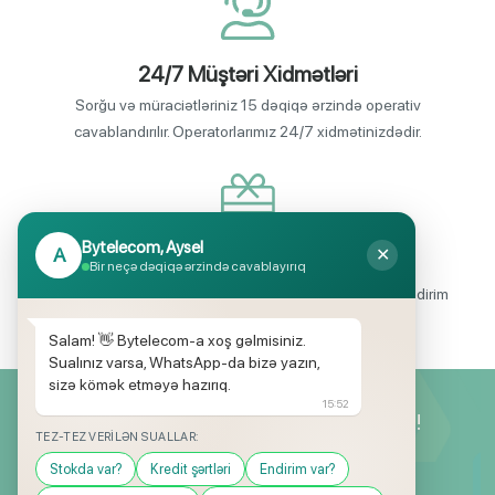
24/7 Müştəri Xidmətləri
Sorğu və müraciətləriniz 15 dəqiqə ərzində operativ
cavablandırılır. Operatorlarımız 24/7 xidmətinizdədir.
Bytelecom, Aysel
A
✕
Endirimli məhsul seçimi
Bir neçə dəqiqə ərzində cavablayırıq
Mağazalarımızda mütəmadi olaraq, yüksək məbləğli endirim
və hədiyyə kampaniyaları keçirilir.
Salam! 👋 Bytelecom-a xoş gəlmisiniz.
Sualınız varsa, WhatsApp-da bizə yazın,
sizə kömək etməyə hazırıq.
15:52
Yeniliklərimizdən ilk siz xəbərdar olun!
TEZ-TEZ VERILƏN SUALLAR:
Stokda var?
Kredit şərtləri
Endirim var?