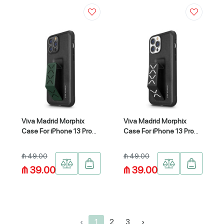
Viva Madrid Morphix
Viva Madrid Morphix
Case For iPhone 13 Pro
Case For iPhone 13 Pro
(6.1") VIVA-IP13P-
(6.1") VIVA-IP13P-
MPHGRN
MPHBLK
₼ 49.00
₼ 49.00
₼ 39.00
₼ 39.00
‹
1
2
3
›