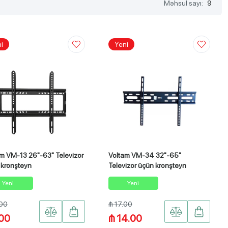
Məhsul sayı:
9
i
Yeni
m VM-13 26"-63" Televizor
Voltam VM-34 32"-65"
 kronşteyn
Televizor üçün kronşteyn
Yeni
Yeni
.00
₼ 17.00
.00
₼ 14.00