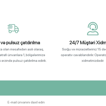
 və pulsuz çatdırılma
24/7 Müştəri Xidm
za olan məsafədən asılı olaraq,
Sorğu və müraciətləriniz 15 də
ətrafı ünvanlara 1, bölgələrimizə
operativ cavablandırılır. Operat
ü ərzində pulsuz çatdırılma edirik.
xidmətinizdədir.