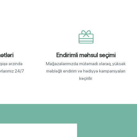
ətləri
Endirimli məhsul seçimi
qiqə ərzində
Mağazalarımızda mütəmadi olaraq, yüksək
orlarımız 24/7
məbləğli endirim və hədiyyə kampaniyaları
keçirilir.