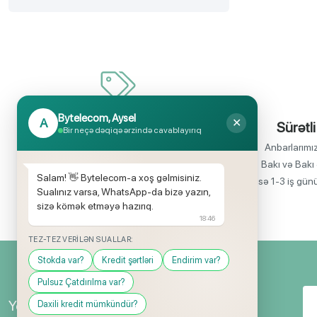
Bytelecom, Aysel
A
✕
İnanılmaz uyğun qiymətlər
Sürətli
Bir neçə dəqiqə ərzində cavablayırıq
Bir çox elektronika məhsullarının birbaşa
Anbarlarımı
idxalçısı olaraq satış qiymətlərinin aşağı
Bakı və Bakı 
Salam! 👋 Bytelecom-a xoş gəlmisiniz.
olmasını rahatlıqla təmin edə bilirik.
isə 1-3 iş gün
Sualınız varsa, WhatsApp-da bizə yazın,
sizə kömək etməyə hazırıq.
18:46
TEZ-TEZ VERILƏN SUALLAR:
Stokda var?
Kredit şərtləri
Endirim var?
Pulsuz Çatdırılma var?
Yeniliklərimizdən ilk siz xəbərdar olun!
Daxili kredit mümkündür?