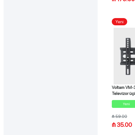
Yeni
Voltam VM-
Televizor üç
Yeni
₼ 59.00
₼ 35.00