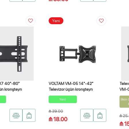
Yeni
37 40"-80"
VOLTAM VM-05 14"-42"
Telev
ün kronşteyn
Televizor üçün kronşteyn
VM-0
Yeni
İlkin
₼ 39.00
₼ 25
₼ 18.00
₼ 1