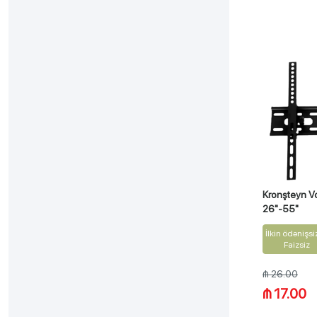
Kronşteyn 
26"-55"
İlkin ödənişsi
Faizsiz
₼ 26.00
₼ 17.00