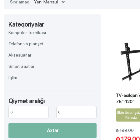
Sıralamaq:
Kateqoriyalar
Kompüter Texnikası
Telefon və planşet
Aksesuarlar
Smart Saatlar
İqlim
TV, Audio-video, Əyləncə
TV-asılqan 
Qiymət aralığı
Aksesuar
75''-120''
Məişət texnikası
İlkin ödənişsi
Faizsiz
Gözəllik və sağlamlıq
Axtar
₼ 199.00
Ev əşyaları
₼ 179.00