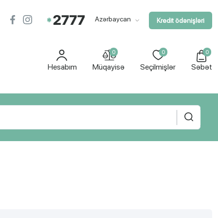
Azərbaycan
Kredit ödənişləri
0
0
0
Hesabım
Müqayisə
Seçilmişlər
Səbət