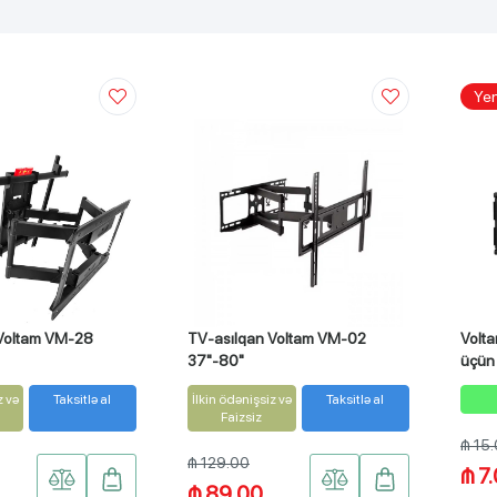
Yen
Voltam VM-28
TV-asılqan Voltam VM-02
Volta
37"-80"
üçün
z və
Taksitlə al
İlkin ödənişsiz və
Taksitlə al
Faizsiz
₼ 15
₼ 129.00
₼ 7
₼ 89.00