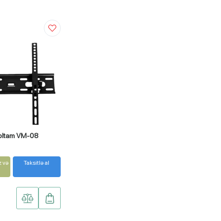
Voltam VM-08
z və
Taksitlə al