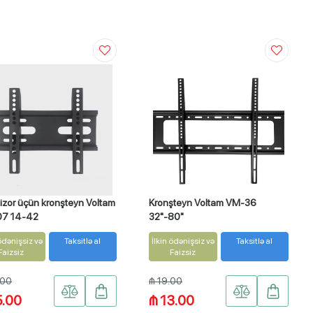
izor üçün kronşteyn Voltam
Kronşteyn Voltam VM-36
7 14-42
32"-80"
 ödənişsiz və
Taksitlə al
İlkin ödənişsiz və
Taksitlə al
Faizsiz
Faizsiz
.00
₼ 19.00
5.00
₼ 13.00