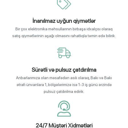
İnanılmaz uyğun qiymətlər
Bir çox elektronika məhsullarının birbaşa idxalçısı olaraq
satış qiymətlərinin aşağı olmasını rahatlıqla təmin edə bilirik.
Sürətli və pulsuz çatdırılma
Anbarlarımıza olan məsafədən asılı olaraq, Bakı və Bakı
ətrafı ünvanlara 1, bölgələrimizə isə 1-3 iş günü ərzində
pulsuz çatdırılma edirik.
24/7 Müştəri Xidmətləri