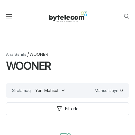
/
Ana Səhifə
WOONER
WOONER
Sıralamaq:
Məhsul sayı:
0
Filterle