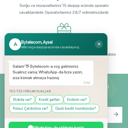
Sorğu və müraciətləriniz 15 dəqiqə ərzində operativ
cavablandırılır. Operatorlarımız 24/7 xidmətinizdədir.
Bytelecom, Aysel
A
✕
Endirimli məhsul seçimi
Bir neçə dəqiqə ərzində cavablayırıq
Mağazalarımızda mütəmadi olaraq, yüksək məbləğli endirim
və hədiyyə kampaniyaları keçirilir.
Salam! 👋 Bytelecom-a xoş gəlmisiniz.
Sualınız varsa, WhatsApp-da bizə yazın,
sizə kömək etməyə hazırıq.
12:54
Yeniliklərimizdən ilk siz xəbərdar olun!
TEZ-TEZ VERILƏN SUALLAR:
Stokda var?
Kredit şərtləri
Endirim var?
Pulsuz Çatdırılma var?
Daxili kredit mümkündür?
WhatsApp-da söhbətə başla