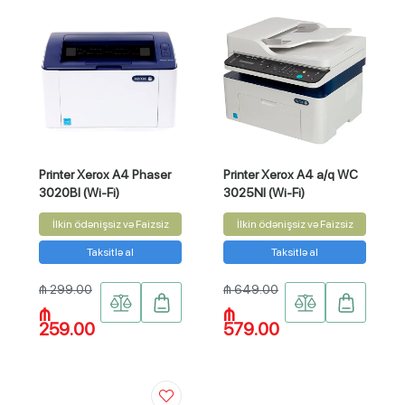
Printer Xerox А4 Phaser
Printer Xerox А4 a/q WC
3020BI (Wi-Fi)
3025NI (Wi-Fi)
İlkin ödənişsiz və Faizsiz
İlkin ödənişsiz və Faizsiz
Taksitlə al
Taksitlə al
₼ 299.00
₼ 649.00
₼
₼
259.00
579.00