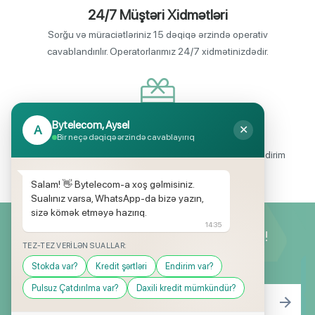
24/7 Müştəri Xidmətləri
Sorğu və müraciətləriniz 15 dəqiqə ərzində operativ
cavablandırılır. Operatorlarımız 24/7 xidmətinizdədir.
Bytelecom, Aysel
A
✕
Endirimli məhsul seçimi
Bir neçə dəqiqə ərzində cavablayırıq
Mağazalarımızda mütəmadi olaraq, yüksək məbləğli endirim
və hədiyyə kampaniyaları keçirilir.
Salam! 👋 Bytelecom-a xoş gəlmisiniz.
Sualınız varsa, WhatsApp-da bizə yazın,
sizə kömək etməyə hazırıq.
14:35
Yeniliklərimizdən ilk siz xəbərdar olun!
TEZ-TEZ VERILƏN SUALLAR:
Stokda var?
Kredit şərtləri
Endirim var?
Pulsuz Çatdırılma var?
Daxili kredit mümkündür?