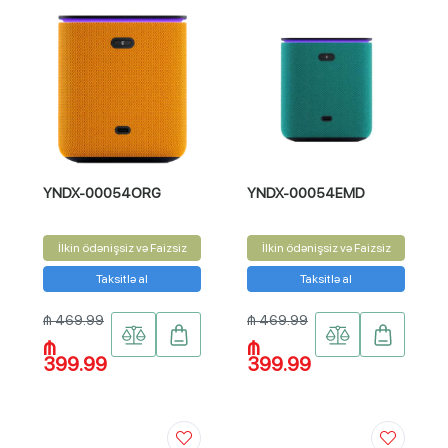
YNDX-00054ORG
YNDX-00054EMD
İlkin ödənişsiz və Faizsiz
İlkin ödənişsiz və Faizsiz
Taksitlə al
Taksitlə al
₼ 469.99
₼ 469.99
₼
₼
399.99
399.99