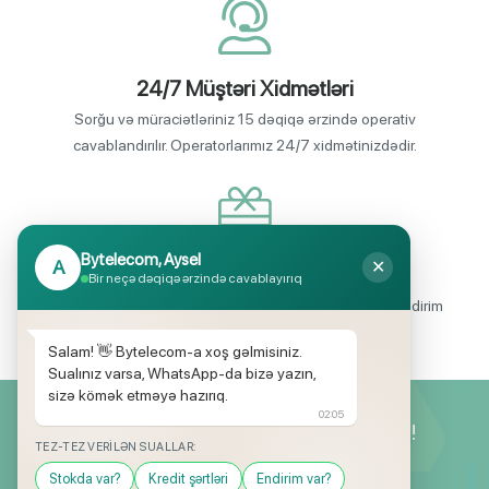
24/7 Müştəri Xidmətləri
Sorğu və müraciətləriniz 15 dəqiqə ərzində operativ
cavablandırılır. Operatorlarımız 24/7 xidmətinizdədir.
Bytelecom, Aysel
A
✕
Endirimli məhsul seçimi
Bir neçə dəqiqə ərzində cavablayırıq
Mağazalarımızda mütəmadi olaraq, yüksək məbləğli endirim
və hədiyyə kampaniyaları keçirilir.
Salam! 👋 Bytelecom-a xoş gəlmisiniz.
Sualınız varsa, WhatsApp-da bizə yazın,
sizə kömək etməyə hazırıq.
02:05
Yeniliklərimizdən ilk siz xəbərdar olun!
TEZ-TEZ VERILƏN SUALLAR:
Stokda var?
Kredit şərtləri
Endirim var?