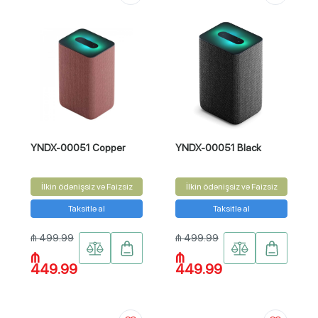
YNDX-00051 Copper
YNDX-00051 Black
İlkin ödənişsiz və Faizsiz
İlkin ödənişsiz və Faizsiz
Taksitlə al
Taksitlə al
₼ 499.99
₼ 499.99
₼
₼
449.99
449.99