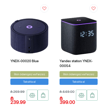
YNDX-00020 Blue
Yandex station YNDX-
00054
İlkin ödənişsiz və Faizsiz
İlkin ödənişsiz və Faizsiz
Taksitlə al
Taksitlə al
₼ 269.99
₼ 449.00
₼
₼
239.99
399.00