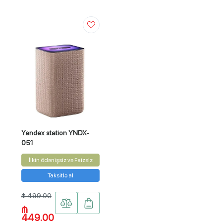
Yandex station YNDX-
051
İlkin ödənişsiz və Faizsiz
Taksitlə al
₼ 499.00
₼
449.00