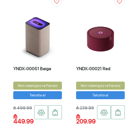
YNDX-00051 Beige
YNDX-00021 Red
İlkin ödənişsiz və Faizsiz
İlkin ödənişsiz və Faizsiz
Taksitlə al
Taksitlə al
₼ 499.99
₼ 239.99
₼
₼
449.99
209.99