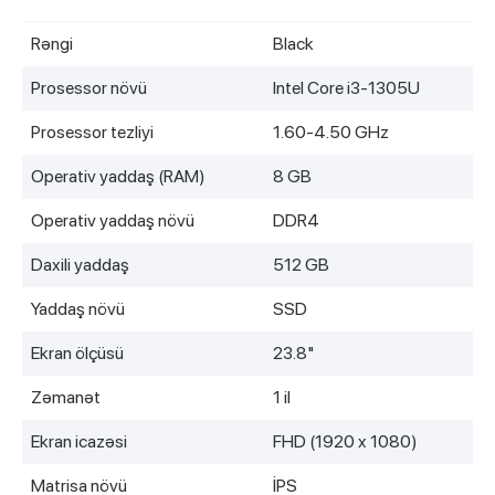
Rəngi
Black
Prosessor növü
Intel Core i3-1305U
Prosessor tezliyi
1.60-4.50 GHz
Operativ yaddaş (RAM)
8 GB
Operativ yaddaş növü
DDR4
Daxili yaddaş
512 GB
Yaddaş növü
SSD
Ekran ölçüsü
23.8"
Zәmanәt
1 il
Ekran icazəsi
FHD (1920 x 1080)
Matrisa növü
İPS