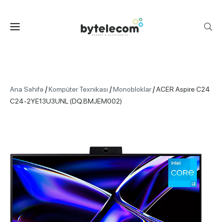
/
/
/
Ana Səhifə
Kompüter Texnikası
Monobloklar
ACER Aspire C24
C24-2YE13U3UNL (DQ.BMJEM002)