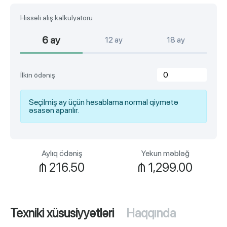
Hissəli alış kalkulyatoru
6 ay
12 ay
18 ay
İlkin ödəniş
Seçilmiş ay üçün hesablama normal qiymətə
əsasən aparılır.
Aylıq ödəniş
Yekun məbləğ
₼
216.50
₼
1,299.00
Texniki xüsusiyyətləri
Haqqında