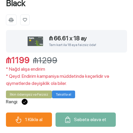
Black
₼ 66.61
x
18 ay
Tam kart ilə 18 aya faizsiz ödə!
₼1199
₼1299
*
Nağd alışa endirim
*
Qeyd: Endirim kampaniya müddətində keçərlidir və
qiymətlərdə dəyişiklik ola bilər.
İlkin ödənişsiz və Faizsiz
Taksitlə al
Rəngi:
1 Kliklə al
Səbətə əlavə et