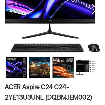
ACER Aspire C24 C24-
2YE13U3UNL (DQ.BMJEM002)