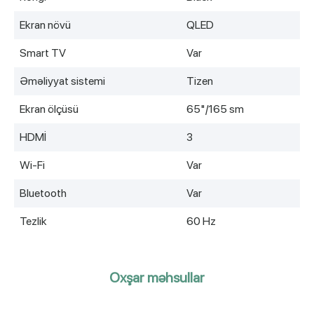
Ekran növü
QLED
Smart TV
Var
Əməliyyat sistemi
Tizen
Ekran ölçüsü
65"/165 sm
HDMİ
3
Wi-Fi
Var
Bluetooth
Var
Tezlik
60 Hz
Oxşar məhsullar