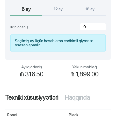
6 ay
12 ay
18 ay
İlkin ödəniş
Seçilmiş ay üçün hesablama endirimli qiymətə
əsasən aparılır.
Aylıq ödəniş
Yekun məbləğ
₼
316.50
₼
1,899.00
Texniki xüsusiyyətləri
Haqqında
Rəngi
Black