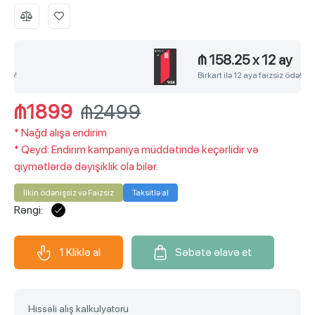
₼ 158.25
x
12 ay
Birkart ilə 12 aya faizsiz ödə!
₼1899
₼2499
*
Nağd alışa endirim
*
Qeyd: Endirim kampaniya müddətində keçərlidir və
qiymətlərdə dəyişiklik ola bilər.
İlkin ödənişsiz və Faizsiz
Taksitlə al
Rəngi:
1 Kliklə al
Səbətə əlavə et
Hissəli alış kalkulyatoru