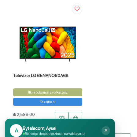
Televizor LG 65NANO80A6B
İlkin ödənişsiz və Faizsiz
Taksitlə al
₼ 2,599.00
₼ 1,799.00
Bytelecom, Aysel
A
✕
Bir neçə dəqiqə ərzində cavablayırıq