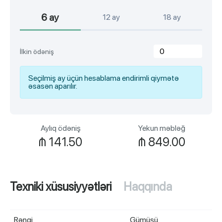
6 ay
12 ay
18 ay
İlkin ödəniş
Seçilmiş ay üçün hesablama endirimli qiymətə
əsasən aparılır.
Aylıq ödəniş
Yekun məbləğ
₼
141.50
₼
849.00
Texniki xüsusiyyətləri
Haqqında
Rəngi
Gümüşü