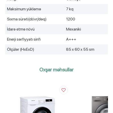
Maksimum yükləmə
7 kq
Sıxma sürəti(dövr/dəq)
1200
İdarə etmə növü
Mexaniki
Enerji sərfiyyatı sinfi
A+++
Ölçülər (HxExD)
85 x 60 x 55 sm
Oxşar məhsullar