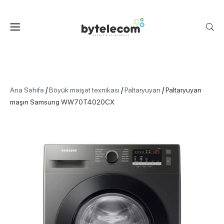
/
/
/
Ana Səhifə
Böyük məişət texnikası
Paltaryuyan
Paltaryuyan
maşın Samsung WW70T4020CX