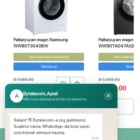
Paltaryuyan maşın Samsung
Paltaryuyan maşın S
WW80T3040BW
WW90TA047AX/LP
İlkin ödənişsiz və Faizsiz
İlkin ödənişsiz v
Taksitlə al
Taksitlə 
₼ 1,199.00
₼ 1,349.00
₼ 799.00
₼ 1,199.00
Bytelecom, Aysel
A
✕
Bir neçə dəqiqə ərzində cavablayırıq
Bütün məhsullar
Salam! 👋 Bytelecom-a xoş gəlmisiniz.
Sualınız varsa, WhatsApp-da bizə yazın,
sizə kömək etməyə hazırıq.
02:58