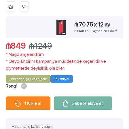
₼ 70.75
x
12 ay
Birkart ilə 12 aya faizsiz ödə!
₼849
₼1249
*
Nağd alışa endirim
*
Qeyd: Endirim kampaniya müddətində keçərlidir və
qiymətlərdə dəyişiklik ola bilər.
İlkin ödənişsiz və Faizsiz
Taksitlə al
Rəngi:
1 Kliklə al
Səbətə əlavə et
Hissəli alış kalkulyatoru