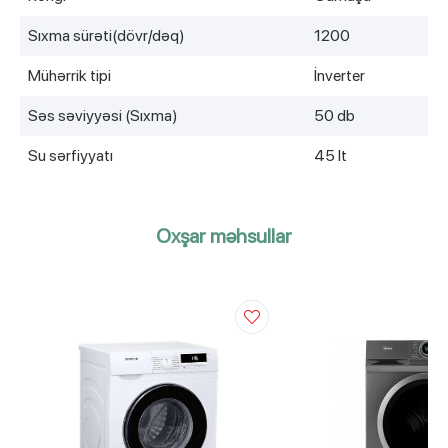
Sıxma sürəti(dövr/dəq)
1200
Mühərrik tipi
İnverter
Səs səviyyəsi (Sıxma)
50 db
Su sərfiyyatı
45 lt
Oxşar məhsullar