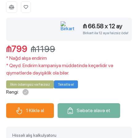
₼ 66.58
x
12 ay
Birkart ilə 12 aya faizsiz ödə!
₼799
₼1199
*
Nağd alışa endirim
*
Qeyd: Endirim kampaniya müddətində keçərlidir və
qiymətlərdə dəyişiklik ola bilər.
İlkin ödənişsiz və Faizsiz
Taksitlə al
Rəngi:
1 Kliklə al
Səbətə əlavə et
Hissəli alış kalkulyatoru