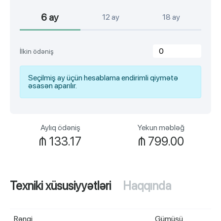
6 ay
12 ay
18 ay
İlkin ödəniş
Seçilmiş ay üçün hesablama endirimli qiymətə
əsasən aparılır.
Aylıq ödəniş
Yekun məbləğ
₼
133.17
₼
799.00
Texniki xüsusiyyətləri
Haqqında
Rəngi
Gümüşü