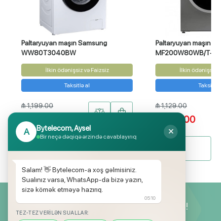
Paltaryuyan maşın Samsung
Paltaryuyan maşın M
WW80T3040BW
MF200W80WB/T-C
İlkin ödənişsiz və Faizsiz
İlkin ödənişsiz v
Taksitlə al
Taksitlə 
₼ 1,199.00
₼ 1,129.00
₼ 799.00
₼ 949.00
Bytelecom, Aysel
A
✕
Bir neçə dəqiqə ərzində cavablayırıq
Bütün məhsullar
Salam! 👋 Bytelecom-a xoş gəlmisiniz.
Sualınız varsa, WhatsApp-da bizə yazın,
sizə kömək etməyə hazırıq.
05:10
Yeniliklərimizdən ilk siz xəbərdar olun!
TEZ-TEZ VERILƏN SUALLAR: