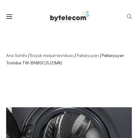
/
/
/
Ana Səhifə
Böyük məişət texnikası
Paltaryuyan
Paltaryuyan
Toshiba TW-BN80C2UZ(MK)